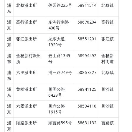
浦
北蔡派出所
莲园路225号
58911514
北蔡镇
东
浦
高行派出所
东沟行南路
58670204
高行镇
东
400号
浦
张江派出所
龙东大道
58551201
张江镇
东
1920号
浦
金杨新村派出
云山路1349
58994492
金杨新
东
所
号
村街道
浦
六里派出所
浦三路749号
50867327
北蔡镇
东
浦
黄楼派出所
川周公路
58941125
川沙镇
东
6429号
浦
六团派出所
川六公路
58594110
川沙镇
东
1615号
浦
顾路派出所
顾曹路595号
58631132
曹路镇
东