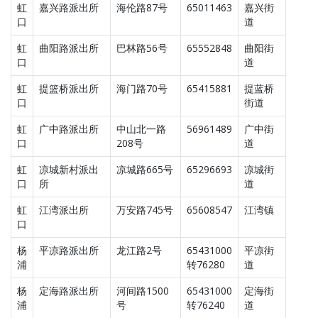
虹
嘉兴路派出所
海伦路87号
65011463
嘉兴街
口
道
虹
曲阳路派出所
巴林路56号
65552848
曲阳街
口
道
虹
提篮桥派出所
海门路70号
65415881
提蓝桥
口
街道
虹
广中路派出所
中山北一路
56961489
广中街
口
208号
道
虹
凉城新村派出
凉城路665号
65296693
凉城街
口
所
道
虹
江湾派出所
万安路745号
65608547
江湾镇
口
杨
平凉路派出所
龙江路2号
65431000
平凉街
浦
转76280
道
杨
定海路派出所
河间路1500
65431000
定海街
浦
号
转76240
道