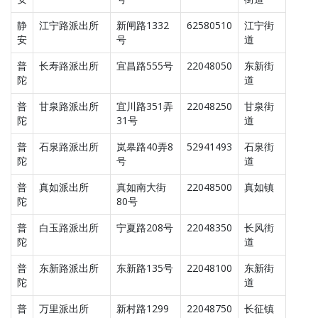
静
江宁路派出所
新闸路1332
62580510
江宁街
安
号
道
普
长寿路派出所
宜昌路555号
22048050
东新街
陀
道
普
甘泉路派出所
宜川路351弄
22048250
甘泉街
陀
31号
道
普
石泉路派出所
岚皋路40弄8
52941493
石泉街
陀
号
道
普
真如派出所
真如南大街
22048500
真如镇
陀
80号
普
白玉路派出所
宁夏路208号
22048350
长风街
陀
道
普
东新路派出所
东新路135号
22048100
东新街
陀
道
普
万里派出所
新村路1299
22048750
长征镇