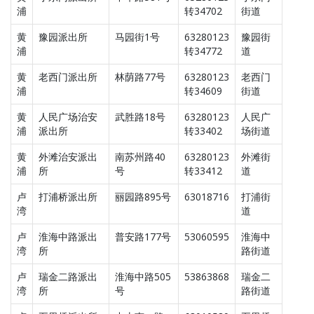
浦
转34702
街道
黄
豫园派出所
马园街1号
63280123
豫园街
浦
转34772
道
黄
老西门派出所
林荫路77号
63280123
老西门
浦
转34609
街道
黄
人民广场治安
武胜路18号
63280123
人民广
浦
派出所
转33402
场街道
黄
外滩治安派出
南苏州路40
63280123
外滩街
浦
所
号
转33412
道
卢
打浦桥派出所
丽园路895号
63018716
打浦街
湾
道
卢
淮海中路派出
普安路177号
53060595
淮海中
湾
所
路街道
卢
瑞金二路派出
淮海中路505
53863868
瑞金二
湾
所
号
路街道