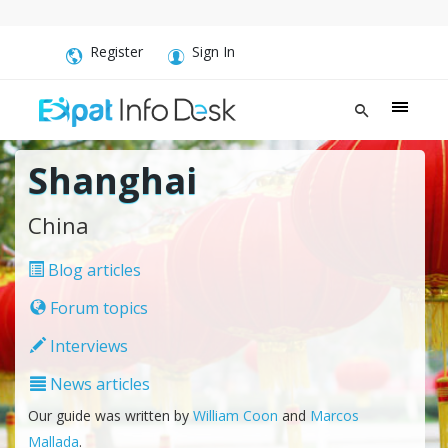
Register
Sign In
Shanghai
China
Blog articles
Forum topics
Interviews
News articles
Our guide was written by
William Coon
and
Marcos
Mallada
.