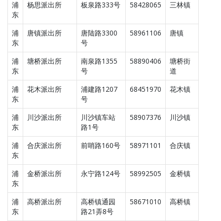
浦
杨思派出所
板泉路333号
58428065
三林镇
东
浦
唐镇派出所
唐陆路3300
58961106
唐镇
东
号
浦
塘桥派出所
南泉路1355
58890406
塘桥街
东
号
道
浦
花木派出所
浦建路1207
68451970
花木镇
东
号
浦
川沙派出所
川沙镇车站
58907376
川沙镇
东
路1号
浦
合庆派出所
前哨路160号
58971101
合庆镇
东
浦
金桥派出所
永宁路124号
58992505
金桥镇
东
浦
高桥派出所
高桥镇通园
58671010
高桥镇
东
路21弄8号