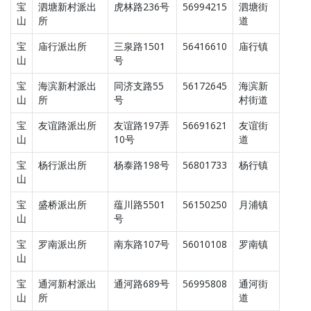
宝
泗塘新村派出
虎林路236号
56994215
泗塘街
山
所
道
宝
庙行派出所
三泉路1501
56416610
庙行镇
山
号
宝
海滨新村派出
同济支路55
56172645
海滨新
山
所
号
村街道
宝
友谊路派出所
友谊路197弄
56691621
友谊街
山
10号
道
宝
杨行派出所
杨泰路198号
56801733
杨行镇
山
宝
盛桥派出所
蕴川路5501
56150250
月浦镇
山
号
宝
罗南派出所
南东路107号
56010108
罗南镇
山
宝
通河新村派出
通河路689号
56995808
通河街
山
所
道