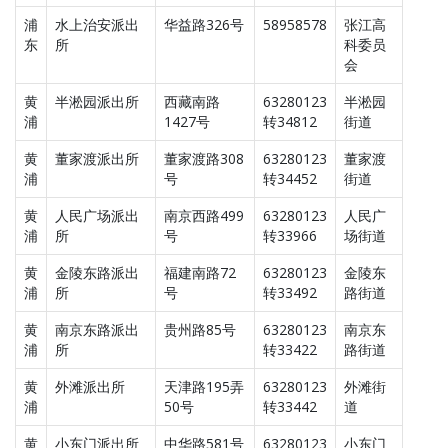
浦
水上治安派出
华益路326号
58958578
张江高
东
所
科委员
会
黄
半淞园派出所
西藏南路
63280123
半淞园
浦
1427号
转34812
街道
黄
董家渡派出所
董家渡路308
63280123
董家渡
浦
号
转34452
街道
黄
人民广场派出
南京西路499
63280123
人民广
浦
所
号
转33966
场街道
黄
金陵东路派出
福建南路72
63280123
金陵东
浦
所
号
转33492
路街道
黄
南京东路派出
贵州路85号
63280123
南京东
浦
所
转33422
路街道
黄
外滩派出所
天津路195弄
63280123
外滩街
浦
50号
转33442
道
黄
小东门派出所
中华路581号
63280123
小东门