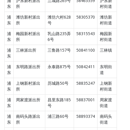
浦
沪东新村派出
兰城路265号
58463559
沪东新
东
所
村街道
浦
潍坊新村派出
潍坊六村628
58305370
潍坊新
东
所
号
村街道
浦
梅园新村派出
乳山路235弄
58315543
梅园新
东
所
6号
村街道
浦
三林派出所
三鲁路157号
50841100
三林镇
东
浦
东明路派出所
永泰路875号
50842411
东明街
东
道
浦
上钢新村派出
历城路50号
58835247
上钢新
东
所
村街道
浦
周家渡派出所
昌里东路185
58837001
周家渡
东
号
街道
浦
南码头路派出
浦三路60号
58893374
南码头
东
所
街道