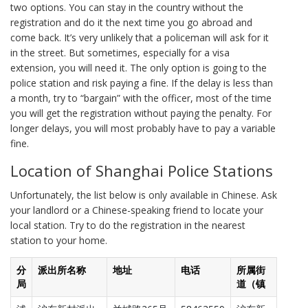
two options. You can stay in the country without the
registration and do it the next time you go abroad and
come back. It’s very unlikely that a policeman will ask for it
in the street. But sometimes, especially for a visa
extension, you will need it. The only option is going to the
police station and risk paying a fine. If the delay is less than
a month, try to “bargain” with the officer, most of the time
you will get the registration without paying the penalty. For
longer delays, you will most probably have to pay a variable
fine.
Location of Shanghai Police Stations
Unfortunately, the list below is only available in Chinese. Ask
your landlord or a Chinese-speaking friend to locate your
local station. Try to do the registration in the nearest
station to your home.
分
派出所名称
地址
电话
所属街
局
道（镇