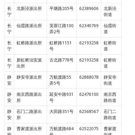
长
北新泾派出所
平塘路205号
62389606
北新泾
宁
街道
长
仙霞路派出所
芙蓉江路100
62340769
仙霞街
宁
弄2号
道
长
虹桥路派出所
虹桥路1151
62193258
虹桥街
宁
号
道
长
新虹桥治安派
古北路778号
62193258
虹桥街
宁
出所
道
静
静安寺派出所
万航渡路55
62888078
静安寺
安
弄5号
街道
静
南京西路派出
延安中路931
62476100
南京西
安
所
号
路街道
静
石门二路派出
大田路351号
62568567
石门二
安
所
路街道
静
曹家渡派出所
万航渡路684
62522075
曹家渡
安
号
街道