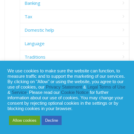
Banking
Tax
Domestic help
Language
Traditions
Cost of living
We use cookies to make sure the website can function, to
measure traffic and to support the marketing of our services.
By clicking on "Allow" or using the website, you agree to our
Resources
use of cookies, our
Privacy Statement
&
Legal Terms of Use
&
Service
. Please read our
Cookie Notice
for further
information about our use of cookies. You may change your
consent by rejecting optional cookies in the settings or by
blocking cookies in your browser.
Allow cookies
Decline