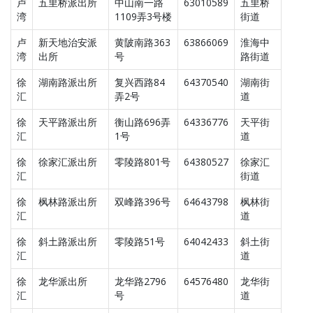
卢
五里桥派出所
中山南一路
63010589
五里桥
湾
1109弄3号楼
街道
卢
新天地治安派
黄陂南路363
63866069
淮海中
湾
出所
号
路街道
徐
湖南路派出所
复兴西路84
64370540
湖南街
汇
弄2号
道
徐
天平路派出所
衡山路696弄
64336776
天平街
汇
1号
道
徐
徐家汇派出所
零陵路801号
64380527
徐家汇
汇
街道
徐
枫林路派出所
双峰路396号
64643798
枫林街
汇
道
徐
斜土路派出所
零陵路51号
64042433
斜土街
汇
道
徐
龙华派出所
龙华路2796
64576480
龙华街
汇
号
道