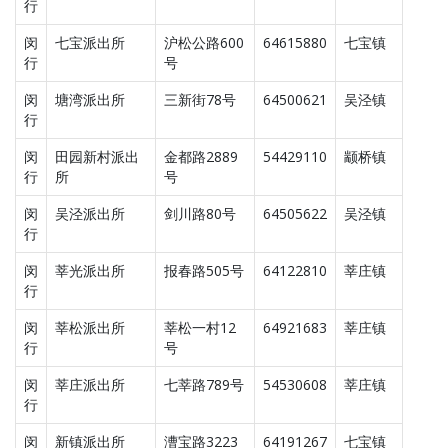
行
闵
七宝派出所
沪松公路600
64615880
七宝镇
行
号
闵
塘湾派出所
三新街78号
64500621
吴泾镇
行
闵
田园新村派出
金都路2889
54429110
颛桥镇
行
所
号
闵
吴泾派出所
剑川路80号
64505622
吴泾镇
行
闵
莘光派出所
报春路505号
64122810
莘庄镇
行
闵
莘松派出所
莘松一村12
64921683
莘庄镇
行
号
闵
莘庄派出所
七莘路789号
54530608
莘庄镇
行
闵
新镇派出所
漕宝路3223
64191267
七宝镇