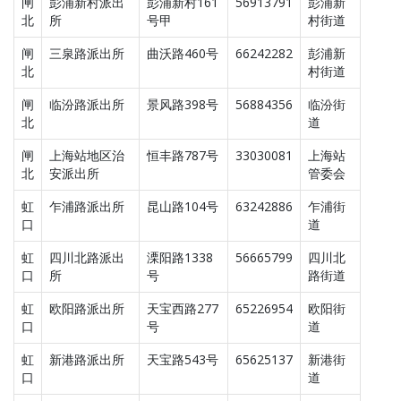
闸
彭浦新村派出
彭浦新村161
56913791
彭浦新
北
所
号甲
村街道
闸
三泉路派出所
曲沃路460号
66242282
彭浦新
北
村街道
闸
临汾路派出所
景风路398号
56884356
临汾街
北
道
闸
上海站地区治
恒丰路787号
33030081
上海站
北
安派出所
管委会
虹
乍浦路派出所
昆山路104号
63242886
乍浦街
口
道
虹
四川北路派出
溧阳路1338
56665799
四川北
口
所
号
路街道
虹
欧阳路派出所
天宝西路277
65226954
欧阳街
口
号
道
虹
新港路派出所
天宝路543号
65625137
新港街
口
道