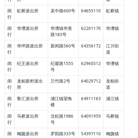
闵
虹桥派出所
吴中路600号
64655110
虹桥镇
行
闵
华漕派出所
华漕镇华美
62201170
华漕镇
行
路183号
闵
华坪路派出所
新闵路560号
64356172
江川街
行
道
闵
纪王派出所
纪翟路1555
62960512
华漕镇
行
号
闵
龙柏新村派出
兰竹路2号
64029712
龙柏街
行
所
道
闵
鲁汇派出所
浦江镇望角
64911163
浦江镇
行
楼
闵
马桥派出所
北松路1986
64091959
马桥镇
行
号
闵
梅陇派出所
罗阳路333号
54397110
梅陇镇