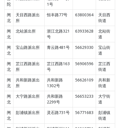
陀
1号
闸
天目西路派出
恒丰路77号
63800364
天目西
北
所
街道
闸
北站派出所
浙江北路321
63933628
北站街
北
号
道
闸
宝山路派出所
青云路481号
56629330
宝山街
北
道
闸
芷江西路派出
芷江西路163
56906596
芷江西
北
所
号
街道
闸
共和新路派出
共和新路
56626109
共和新
北
所
1302号
街道
闸
大宁路派出所
共和新路
56653233
大宁街
北
2299号
道
闸
彭浦镇派出所
灵石路731号
56771683
彭浦镇
北
街道