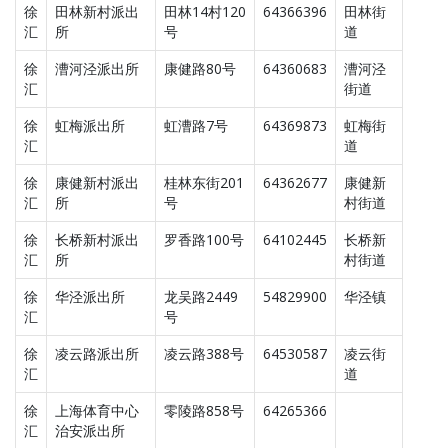
徐
田林新村派出
田林14村120
64366396
田林街
汇
所
号
道
徐
漕河泾派出所
康健路80号
64360683
漕河泾
汇
街道
徐
虹梅派出所
虹漕路7号
64369873
虹梅街
汇
道
徐
康健新村派出
桂林东街201
64362677
康健新
汇
所
号
村街道
徐
长桥新村派出
罗香路100号
64102445
长桥新
汇
所
村街道
徐
华泾派出所
龙吴路2449
54829900
华泾镇
汇
号
徐
凌云路派出所
凌云路388号
64530587
凌云街
汇
道
徐
上海体育中心
零陵路858号
64265366
汇
治安派出所