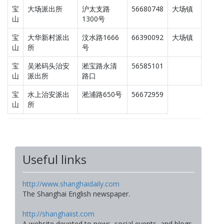
宝
大场派出所
沪太支路
56680748
大场镇
山
1300号
宝
大华新村派出
汶水路1666
66390092
大场镇
山
所
号
宝
吴淞码头治安
淞宝路永清
56585101
山
派出所
路口
宝
水上治安派出
淞浦路650号
56672959
山
所
Useful links
http://www.shanghaidaily.com
The Shanghai English newspaper.
http://shanghaiist.com
A website devoted to news, social events, and blogs