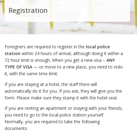
Registration
Foreigners are required to register in the
local police
station
within 24 hours of arrival, although doing it within a
72 hour limit is enough. When you get a new visa –
ANY
TYPE OF VISA
— or move to a new place, you need to redo
it, with the same time limit.
If you are staying at a hotel, the staff there will
automatically do it for you. If you ask, they will give you the
form. Please make sure they stamp it with the hotel seal.
If you are renting an apartment or staying with your friends,
you need to go to the local police station yourself.
Normally, you are required to take the following
documents: