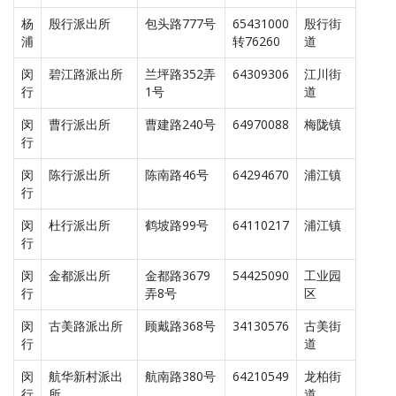
杨
殷行派出所
包头路777号
65431000
殷行街
浦
转76260
道
闵
碧江路派出所
兰坪路352弄
64309306
江川街
行
1号
道
闵
曹行派出所
曹建路240号
64970088
梅陇镇
行
闵
陈行派出所
陈南路46号
64294670
浦江镇
行
闵
杜行派出所
鹤坡路99号
64110217
浦江镇
行
闵
金都派出所
金都路3679
54425090
工业园
行
弄8号
区
闵
古美路派出所
顾戴路368号
34130576
古美街
行
道
闵
航华新村派出
航南路380号
64210549
龙柏街
行
所
道