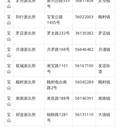
宝
罗泾派出所
新川沙路535
56871808
罗泾镇
山
号
宝
刘行派出所
宝安公路
56022003
顾村镇
山
1435号
宝
罗店派出所
罗太路232号
36130382
罗店镇
山
宝
月浦派出所
月罗路168号
56646482
月浦镇
山
宝
双城派出所
淞宝路1101
56167100
友谊街
山
号
道
宝
顾村派出所
顾村电台南
56042284
顾村镇
山
路2号
宝
淞南派出所
淞良路188号
56140391
淞南镇
山
宝
祁连派出所
锦秋路1281
56131110
大场镇
山
号