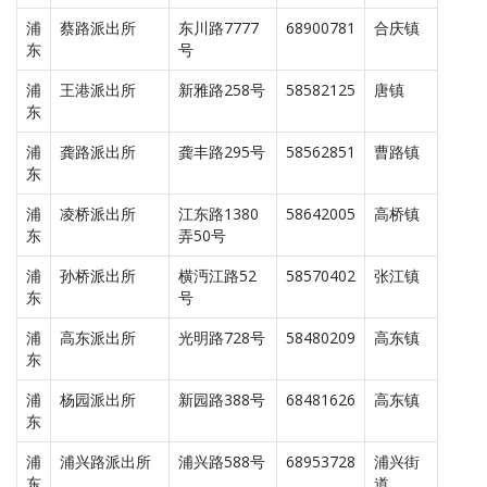
浦
蔡路派出所
东川路7777
68900781
合庆镇
东
号
浦
王港派出所
新雅路258号
58582125
唐镇
东
浦
龚路派出所
龚丰路295号
58562851
曹路镇
东
浦
凌桥派出所
江东路1380
58642005
高桥镇
东
弄50号
浦
孙桥派出所
横沔江路52
58570402
张江镇
东
号
浦
高东派出所
光明路728号
58480209
高东镇
东
浦
杨园派出所
新园路388号
68481626
高东镇
东
浦
浦兴路派出所
浦兴路588号
68953728
浦兴街
东
道