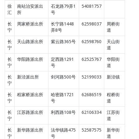
徐
南站治安派出
石龙路79弄1
54081757
汇
所
号
长
周家桥派出所
长宁路1448
62598037
周桥街
宁
弄8号
道
长
天山路派出所
紫云路365号
62598760
天山街
宁
道
长
华阳路派出所
定西路1291
62525767
华阳街
宁
号
道
长
新泾派出所
剑河路500号
52199033
新泾镇
宁
长
程家桥派出所
哈密路1721
62686519
程桥街
宁
号
道
长
江苏路派出所
利西路108号
62106334
江苏街
宁
道
长
新华路派出所
法华镇路475
52587575
新华街
宁
号
道