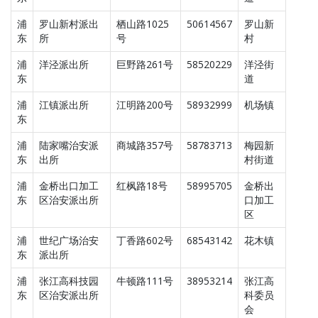
浦
罗山新村派出
栖山路1025
50614567
罗山新
东
所
号
村
浦
洋泾派出所
巨野路261号
58520229
洋泾街
东
道
浦
江镇派出所
江明路200号
58932999
机场镇
东
浦
陆家嘴治安派
商城路357号
58783713
梅园新
东
出所
村街道
浦
金桥出口加工
红枫路18号
58995705
金桥出
东
区治安派出所
口加工
区
浦
世纪广场治安
丁香路602号
68543142
花木镇
东
派出所
浦
张江高科技园
牛顿路111号
38953214
张江高
东
区治安派出所
科委员
会