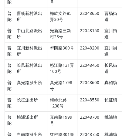
陀
号
普
曹杨新村派出
梅岭支路85
22048650
曹杨街
陀
所
弄30号
道
普
中山北路派出
光新路三新
22048150
宜川街
陀
所
村23号
道
普
宜川新村派出
华阴路300号
22048200
宜川街
陀
所
道
普
长风新村派出
怒江路131弄
22048450
长风街
陀
所
100号
道
普
真光路派出所
真光路1798
22048600
真如镇
陀
号
普
长征派出所
梅岭北路
22048550
长征镇
陀
1238号
普
桃浦派出所
真南路1999
22048700
桃浦镇
陀
号
普
白丽路派出所
红棉路301弄
22048750
桃浦镇