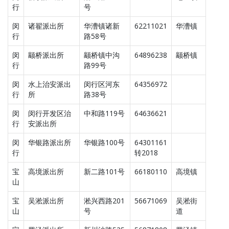
行
号
闵
诸翟派出所
华漕镇诸新
62211021
华漕镇
行
路58号
闵
颛桥派出所
颛桥镇中沟
64896238
颛桥镇
行
路99号
闵
水上治安派出
闵行区河东
64356972
行
所
路38号
闵
闵行开发区治
中和路119号
64636621
行
安派出所
闵
华银路派出所
华银路100号
64301161
行
转2018
宝
高境派出所
新二路101号
66180110
高境镇
山
宝
吴淞派出所
淞兴西路201
56671069
吴淞街
山
号
道