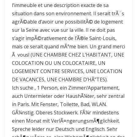
l’immeuble et une description exacte de sa
situation dans son environnement. Il serait trÃ¨s
agrÃ©able d’avoir une possibilitÃ© de logement
sur la Seine avec vue sur la ville. Il ne doit pas
s’agir impÃ©rativement de l’Ã®le Saint-Louis,
mais ce serait quand mÃªme bien. Un grand merci
Ã vous! (UNE CHAMBRE CHEZ L’HABITANT, UNE
COLOCATION OU UN COLOCATAIRE, UN
LOGEMENT CONTRE SERVICES, UNE LOCATION
DE VACANCES, UNE CHAMBRE D’HÃ”TES).
Ich suche , 1 Person, ein Zimmer/Appartement,
auch Untermieter oder HaushÃ¼ter, sehr zentral
in Paris. Mit Fenster, Toilette, Bad, WLAN.
GÃ¼nstig. Oberes Stockwerk. FÃ¼r mindestens
einen Monat mit VerlÃ¤ngerungsmÃ¶glichkeit.
Spreche leider nur Deutsch und Englisch. Sehr