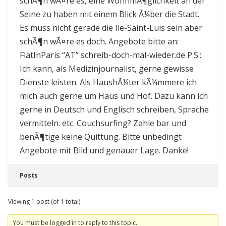
schÃ¶n wÃ¤re es, eine WohnmÃ¶glichkeit an der
Seine zu haben mit einem Blick Ã¼ber die Stadt.
Es muss nicht gerade die Ile-Saint-Luis sein aber
schÃ¶n wÃ¤re es doch. Angebote bitte an:
FlatInParis “AT” schreib-doch-mal-wieder.de P.S.:
Ich kann, als Medizinjournalist, gerne gewisse
Dienste leisten. Als HaushÃ¼ter kÃ¼mmere ich
mich auch gerne um Haus und Hof. Dazu kann ich
gerne in Deutsch und Englisch schreiben, Sprache
vermitteln. etc. Couchsurfing? Zahle bar und
benÃ¶tige keine Quittung. Bitte unbedingt
Angebote mit Bild und genauer Lage. Danke!
Posts
Viewing 1 post (of 1 total)
You must be logged in to reply to this topic.